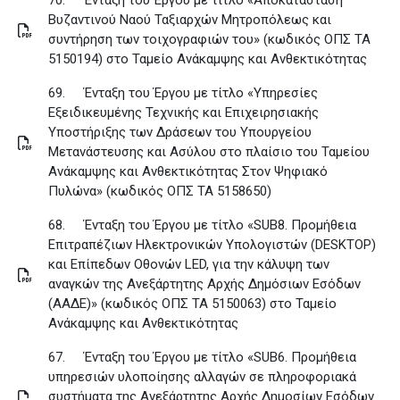
70.
Ένταξη του Έργου με τίτλο «Αποκατάσταση
Βυζαντινού Ναού Ταξιαρχών Μητροπόλεως και
συντήρηση των τοιχογραφιών του» (κωδικός ΟΠΣ ΤΑ
5150194) στο Ταμείο Ανάκαμψης και Ανθεκτικότητας
69.
Ένταξη του Έργου με τίτλο «Yπηρεσίες
Εξειδικευμένης Τεχνικής και Επιχειρησιακής
Υποστήριξης των Δράσεων του Υπουργείου
Μετανάστευσης και Ασύλου στο πλαίσιο του Ταμείου
Ανάκαμψης και Ανθεκτικότητας Στον Ψηφιακό
Πυλώνα» (κωδικός ΟΠΣ ΤΑ 5158650)
68.
Ένταξη του Έργου με τίτλο «SUB8. Προμήθεια
Επιτραπέζιων Ηλεκτρονικών Υπολογιστών (DESKTOP)
και Επίπεδων Οθονών LED, για την κάλυψη των
αναγκών της Ανεξάρτητης Αρχής Δημόσιων Εσόδων
(ΑΑΔΕ)» (κωδικός ΟΠΣ ΤΑ 5150063) στο Ταμείο
Ανάκαμψης και Ανθεκτικότητας
67.
Ένταξη του Έργου με τίτλο «SUB6. Προμήθεια
υπηρεσιών υλοποίησης αλλαγών σε πληροφοριακά
συστήματα της Ανεξάρτητης Αρχής Δημοσίων Εσόδων