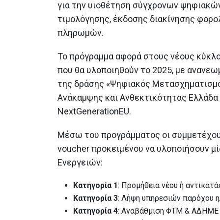
ιστορικών και αρχαιολογικών
για την υιοθέτηση σύγχρονων ψηφιακών
μνημείων στα Δωδεκάνησα
τιμολόγησης, έκδοσης διακίνησης φορο
22 Ιουνίου 2026
πληρωμών.
Η 31η Μαΐου καταληκτική
ημερομηνία υπαγωγής στο «Σπ
Το πρόγραμμα αφορά στους νέους κύκλ
μου ΙΙ»
που θα υλοποιηθούν το 2025, με ανανεω
27 Μαΐου 2026
της δράσης «Ψηφιακός Μετασχηματισμό
Ανάκαμψης και Ανθεκτικότητας Ελλάδα
Η Ελλάδα υπέβαλε διπλό αίτημ
εκταμίευσης πόρων 1,63 δις
NextGenerationEU.
ευρώ από το Ταμείο Ανάκαμψη
και Ανθεκτικότητας
26 Μαΐου 2026
Μέσω του προγράμματος οι συμμετέχουσ
voucher προκειμένου να υλοποιήσουν μ
Ενεργειών:
Κατηγορία 1
: Προμήθεια νέου ή αντικατ
Κατηγορία 3
: Λήψη υπηρεσιών παρόχου η
Κατηγορία 4
: Αναβάθμιση ΦΤΜ & ΑΔΗΜΕ 