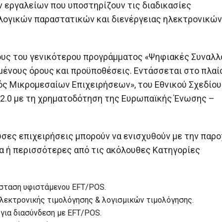
προλάβουν να
ιστορικών και αρχα
 εργαλείων που υποστηρίζουν τις διαδικασίες
συμβασιοποιηθούν έως 2 Ιουνίου 2026,
μνημείων στα Δωδεκάνησα
λογικών παραστατικών και διενέργειας ηλεκτρονικών
δύναται να συμβασιοποιηθούν έως 31
22 Ιουνίου 2026
Αυγούστου 2026, με πόρους της Ελληνικής
Αναπτυξιακής Τράπεζας
Η 31η Μαΐου καταλη
11 Μαΐου 2026
ίτι
ημερομηνία υπαγωγή
ους του γενικότερου προγράμματος «Ψηφιακές Συναλλ
μου ΙΙ»
μένους όρους και προϋποθέσεις. Εντάσσεται στο πλαί
Υποβλήθηκε στην Ευρωπαϊκή
27 Μαΐου 2026
Επιτροπή η πρόταση
ς Μικρομεσαίων Επιχειρήσεων», του Εθνικού Σχεδίου
αναθεώρησης του Εθνικού
 2.0 με τη χρηματοδότηση της Ευρωπαϊκής Ένωσης –
α
Η Ελλάδα υπέβαλε δ
Σχεδίου Ανάκαμψης και Ανθεκτικότητας
εκταμίευσης πόρων 
«Ελλάδα 2.0»
ς
ευρώ από το Ταμεί
8 Μαΐου 2026
και Ανθεκτικότητας
26 Μαΐου 2026
ες επιχειρήσεις μπορούν να ενισχυθούν με την παρο
Καταληκτική ημερομηνία για τη
ία ή περισσότερες από τις ακόλουθες Κατηγορίες
συμβασιοποίηση των δανείων
του προγράμματος «Σπίτι μου ΙΙ»
η 2α Ιουνίου 2026
27 Απριλίου 2026
άσταση υφιστάμενου EFT/POS.
λεκτρονικής τιμολόγησης & λογισμικών τιμολόγησης.
για διασύνδεση με EFT/POS.