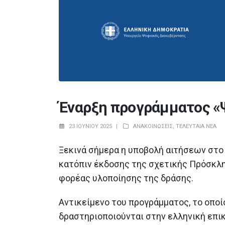
Έναρξη προγράμματος «
23 ΙΟΥΝΊΟΥ 2025
ΑΝΑΚΟΙΝΏΣΕΙΣ
,
ΤΕΛΕΥΤΑΊΑ ΝΈΑ
Θετική εισήγηση της
Ευρωπαϊκής Επιτροπής για τη
έγκριση της πρότασης
Ξεκινά σήμερα η υποβολή αιτήσεων στο
αναθεώρησης του Εθνικού Σχεδίου
κατόπιν έκδοσης της σχετικής Πρόσκλησ
Ανάκαμψης και Ανθεκτικότητας «Ελλάδα
2.0»
φορέας υλοποίησης της δράσης.
23 Ιουλίου 2026
Αντικείμενο του προγράμματος, το οποί
Εγκαινιάστηκαν σημαντικά έργ
δραστηριοποιούνται στην ελληνική επικ
προστασίας και αποκατάστασ