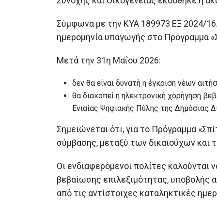
Συνοχής και Οικογένειας εκδόθηκε η α
ιστορικών και αρχαιολογικών
μνημείων στα Δωδεκάνησα
22 Ιουνίου 2026
Σύμφωνα με την ΚΥΑ 189973 ΕΞ 2024/16.1
ημερομηνία υπαγωγής στο Πρόγραμμα «Σπ
Η 31η Μαΐου καταληκτική
ημερομηνία υπαγωγής στο «Σπ
Μετά την 31η Μαΐου 2026:
μου ΙΙ»
27 Μαΐου 2026
δεν θα είναι δυνατή η έγκριση νέων αιτή
θα διακοπεί η ηλεκτρονική χορήγηση βεβ
Η Ελλάδα υπέβαλε διπλό αίτημ
εκταμίευσης πόρων 1,63 δις
Ενιαίας Ψηφιακής Πύλης της Δημόσιας Δι
ευρώ από το Ταμείο Ανάκαμψη
και Ανθεκτικότητας
Σημειώνεται ότι, για το Πρόγραμμα «Σπί
26 Μαΐου 2026
σύμβασης, μεταξύ των δικαιούχων και τ
Οι ενδιαφερόμενοι πολίτες καλούνται 
βεβαίωσης επιλεξιμότητας, υποβολής α
από τις αντίστοιχες καταληκτικές ημερ