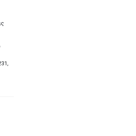
ις
υ
31,