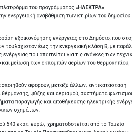
προλάβουν να
ιστορικών και αρχα
κή πλατφόρμα του προγράμματος
«ΗΛΕΚΤΡΑ»
συμβασιοποιηθούν έως 2 Ιουνίου 2026,
μνημείων στα Δωδεκάνησα
δύναται να συμβασιοποιηθούν έως 31
22 Ιουνίου 2026
ην ενεργειακή αναβάθμιση των κτιρίων του δημοσίου
Αυγούστου 2026, με πόρους της Ελληνικής
Αναπτυξιακής Τράπεζας
Η 31η Μαΐου καταλη
11 Μαΐου 2026
ίτι
ημερομηνία υπαγωγή
δράση εξοικονόμησης ενέργειας στο Δημόσιο, που στο
μου ΙΙ»
Υποβλήθηκε στην Ευρωπαϊκή
27 Μαΐου 2026
ων τουλάχιστον έως την ενεργειακή κλάση Β, με παρά
Επιτροπή η πρόταση
ενέργειας που απαιτείται για τις ανάγκες των τεχνι
αναθεώρησης του Εθνικού
α
Η Ελλάδα υπέβαλε δ
Σχεδίου Ανάκαμψης και Ανθεκτικότητας
 και μείωση των εκπομπών αερίων του θερμοκηπίου,
εκταμίευσης πόρων 
«Ελλάδα 2.0»
ς
ευρώ από το Ταμεί
8 Μαΐου 2026
και Ανθεκτικότητας
26 Μαΐου 2026
τοποιηθούν αφορούν, μεταξύ άλλων, αντικατάσταση
Καταληκτική ημερομηνία για τη
συμβασιοποίηση των δανείων
θέρμανσης, ψύξης και αερισμού, συστήματα φωτισμο
του προγράμματος «Σπίτι μου ΙΙ»
η 2α Ιουνίου 2026
ήματα παραγωγής και αποθήκευσης ηλεκτρικής ενέργε
27 Απριλίου 2026
ρικών οχημάτων.
ού 640 εκατ. ευρώ, χρηματοδοτείται από το Ταμείο