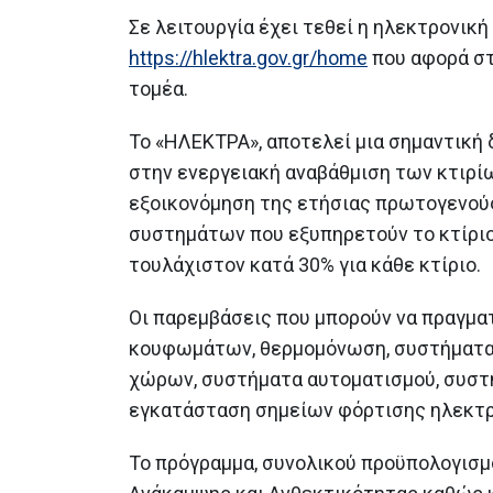
ιστορικών και αρχαιολογικών
Σε λειτουργία έχει τεθεί η ηλεκτρονι
μνημείων στα Δωδεκάνησα
22 Ιουνίου 2026
https://hlektra.gov.gr/home
που αφορά στ
τομέα.
Η 31η Μαΐου καταληκτική
ημερομηνία υπαγωγής στο «Σπ
Το «ΗΛΕΚΤΡΑ», αποτελεί μια σημαντική 
μου ΙΙ»
27 Μαΐου 2026
στην ενεργειακή αναβάθμιση των κτιρί
εξοικονόμηση της ετήσιας πρωτογενούς 
Η Ελλάδα υπέβαλε διπλό αίτημ
συστημάτων που εξυπηρετούν το κτίριο
εκταμίευσης πόρων 1,63 δις
ευρώ από το Ταμείο Ανάκαμψη
τουλάχιστον κατά 30% για κάθε κτίριο.
και Ανθεκτικότητας
26 Μαΐου 2026
Οι παρεμβάσεις που μπορούν να πραγμα
κουφωμάτων, θερμομόνωση, συστήματα 
χώρων, συστήματα αυτοματισμού, συστ
εγκατάσταση σημείων φόρτισης ηλεκτ
Το πρόγραμμα, συνολικού προϋπολογισμ