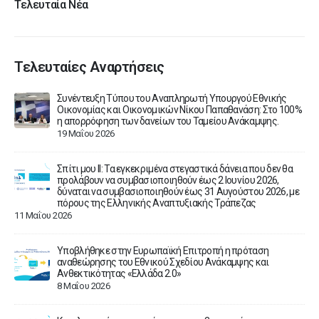
Τελευταία Νέα
Τελευταίες Αναρτήσεις
Συνέντευξη Τύπου του Αναπληρωτή Υπουργού Εθνικής
ου
Οικονομίας και Οικονομικών Νίκου Παπαθανάση: Στο 100%
η απορρόφηση των δανείων του Ταμείου Ανάκαμψης.
19 Μαΐου 2026
Σπίτι μου ΙΙ: Τα εγκεκριμένα στεγαστικά δάνεια που δεν θα
ν
προλάβουν να συμβασιοποιηθούν έως 2 Ιουνίου 2026,
δύναται να συμβασιοποιηθούν έως 31 Αυγούστου 2026, με
πόρους της Ελληνικής Αναπτυξιακής Τράπεζας
11 Μαΐου 2026
ίτι
Υποβλήθηκε στην Ευρωπαϊκή Επιτροπή η πρόταση
αναθεώρησης του Εθνικού Σχεδίου Ανάκαμψης και
Ανθεκτικότητας «Ελλάδα 2.0»
8 Μαΐου 2026
3