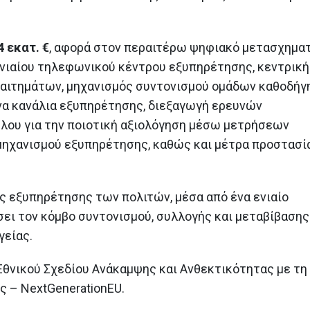
προλάβουν να
ιστορικών και αρχα
συμβασιοποιηθούν έως 2 Ιουνίου 2026,
μνημείων στα Δωδεκάνησα
δύναται να συμβασιοποιηθούν έως 31
22 Ιουνίου 2026
Αυγούστου 2026, με πόρους της Ελληνικής
4 εκατ. €
, αφορά στον περαιτέρω ψηφιακό μετασχημα
Αναπτυξιακής Τράπεζας
Η 31η Μαΐου καταλη
ενιαίου τηλεφωνικού κέντρου εξυπηρέτησης, κεντρική
11 Μαΐου 2026
ίτι
ημερομηνία υπαγωγή
ς αιτημάτων, μηχανισμός συντονισμού ομάδων καθοδήγ
μου ΙΙ»
Υποβλήθηκε στην Ευρωπαϊκή
27 Μαΐου 2026
να κανάλια εξυπηρέτησης, διεξαγωγή ερευνών
Επιτροπή η πρόταση
ύλου για την ποιοτική αξιολόγηση μέσω μετρήσεων
αναθεώρησης του Εθνικού
α
Η Ελλάδα υπέβαλε δ
Σχεδίου Ανάκαμψης και Ανθεκτικότητας
 μηχανισμού εξυπηρέτησης, καθώς και μέτρα προστασί
εκταμίευσης πόρων 
«Ελλάδα 2.0»
ς
ευρώ από το Ταμεί
8 Μαΐου 2026
και Ανθεκτικότητας
26 Μαΐου 2026
ης εξυπηρέτησης των πολιτών, μέσα από ένα ενιαίο
Καταληκτική ημερομηνία για τη
συμβασιοποίηση των δανείων
ει τον κόμβο συντονισμού, συλλογής και μεταβίβασης
του προγράμματος «Σπίτι μου ΙΙ»
γείας.
η 2α Ιουνίου 2026
27 Απριλίου 2026
 Εθνικού Σχεδίου Ανάκαμψης και Ανθεκτικότητας με τη
 – NextGenerationEU.