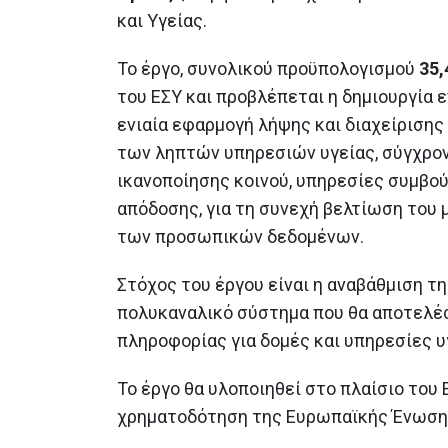
ιστορικών και αρχαιολογικών
και Υγείας.
μνημείων στα Δωδεκάνησα
22 Ιουνίου 2026
Το έργο, συνολικού προϋπολογισμού
35,
Η 31η Μαΐου καταληκτική
του ΕΣΥ και προβλέπεται η δημιουργία 
ημερομηνία υπαγωγής στο «Σπ
ενιαία εφαρμογή λήψης και διαχείριση
μου ΙΙ»
27 Μαΐου 2026
των ληπτών υπηρεσιών υγείας, σύγχρο
ικανοποίησης κοινού, υπηρεσίες συμβο
Η Ελλάδα υπέβαλε διπλό αίτημ
απόδοσης, για τη συνεχή βελτίωση του
εκταμίευσης πόρων 1,63 δις
ευρώ από το Ταμείο Ανάκαμψη
των προσωπικών δεδομένων.
και Ανθεκτικότητας
26 Μαΐου 2026
Στόχος του έργου είναι η αναβάθμιση τ
πολυκαναλικό σύστημα που θα αποτελέσ
πληροφορίας για δομές και υπηρεσίες υ
Το έργο θα υλοποιηθεί στο πλαίσιο του
χρηματοδότηση της Ευρωπαϊκής Ένωσης