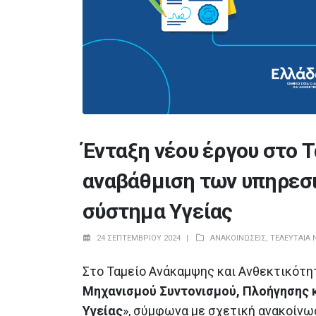
Ένταξη νέου έργου στο 
αναβάθμιση των υπηρεσ
Θετική εισήγηση της
Ευρωπαϊκής Επιτροπής για τη
σύστημα Υγείας
έγκριση της πρότασης
αναθεώρησης του Εθνικού Σχεδίου
Ανάκαμψης και Ανθεκτικότητας «Ελλάδα
24 ΣΕΠΤΕΜΒΡΊΟΥ 2024
ΑΝΑΚΟΙΝΏΣΕΙΣ
,
ΤΕΛΕΥΤΑΊΑ 
2.0»
23 Ιουλίου 2026
Στο Ταμείο Ανάκαμψης και Ανθεκτικότη
Μηχανισμού Συντονισμού, Πλοήγησης 
Εγκαινιάστηκαν σημαντικά έργ
προστασίας και αποκατάστασ
Υγείας
», σύμφωνα με σχετική ανακοίνω