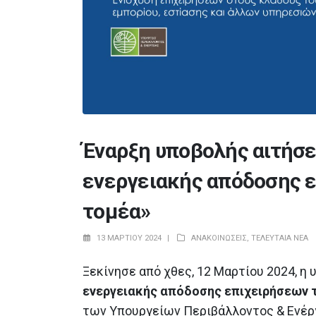
Έναρξη υποβολής αιτήσε
ενεργειακής απόδοσης ε
Θετική εισήγηση της
Ευρωπαϊκής Επιτροπής για τη
τομέα»
έγκριση της πρότασης
αναθεώρησης του Εθνικού Σχεδίου
Ανάκαμψης και Ανθεκτικότητας «Ελλάδα
13 ΜΑΡΤΊΟΥ 2024
ΑΝΑΚΟΙΝΏΣΕΙΣ
,
ΤΕΛΕΥΤΑΊΑ ΝΈΑ
2.0»
23 Ιουλίου 2026
Ξεκίνησε από χθες, 12 Μαρτίου 2024, η
ενεργειακής απόδοσης επιχειρήσεων 
Εγκαινιάστηκαν σημαντικά έργ
προστασίας και αποκατάστασ
των Υπουργείων Περιβάλλοντος & Ενέργ