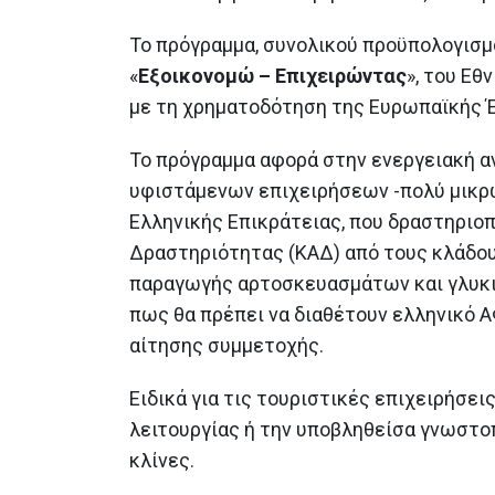
ιστορικών και αρχαιολογικών
μνημείων στα Δωδεκάνησα
Το πρόγραμμα, συνολικού προϋπολογισμο
22 Ιουνίου 2026
«
Εξοικονομώ – Επιχειρώντας
», του Εθ
Η 31η Μαΐου καταληκτική
με τη χρηματοδότηση της Ευρωπαϊκής 
ημερομηνία υπαγωγής στο «Σπ
μου ΙΙ»
Το πρόγραμμα αφορά στην ενεργειακή α
27 Μαΐου 2026
υφιστάμενων επιχειρήσεων -πολύ μικρώ
Η Ελλάδα υπέβαλε διπλό αίτημ
Ελληνικής Επικράτειας, που δραστηριο
εκταμίευσης πόρων 1,63 δις
Δραστηριότητας (ΚΑΔ) από τους κλάδου
ευρώ από το Ταμείο Ανάκαμψη
και Ανθεκτικότητας
παραγωγής αρτοσκευασμάτων και γλυκισ
26 Μαΐου 2026
πως θα πρέπει να διαθέτουν ελληνικό Α
αίτησης συμμετοχής.
Ειδικά για τις τουριστικές επιχειρήσε
λειτουργίας ή την υποβληθείσα γνωστοπ
κλίνες.