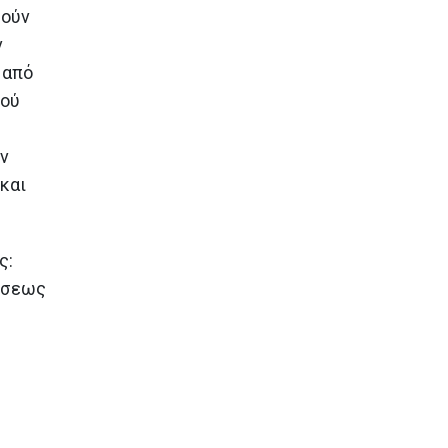
ρούν
ν
 από
τού
ων
 και
ς:
λήσεως