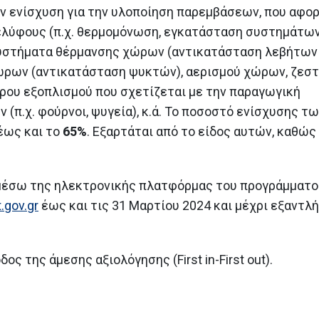
ν ενίσχυση για την υλοποίηση παρεμβάσεων, που αφο
κελύφους (π.χ. θερμομόνωση, εγκατάσταση συστημάτω
 συστήματα θέρμανσης χώρων (αντικατάσταση λεβήτων
χώρων (αντικατάσταση ψυκτών), αερισμού χώρων, ζεσ
ρου εξοπλισμού που σχετίζεται με την παραγωγική
(π.χ. φούρνοι, ψυγεία), κ.ά. Το ποσοστό ενίσχυσης τ
έως και το
65%
. Εξαρτάται από το είδος αυτών, καθώς
 μέσω της ηλεκτρονικής πλατφόρμας του προγράμματο
.gov.gr
έως και τις 31 Μαρτίου 2024 και μέχρι εξαντ
ς της άμεσης αξιολόγησης (First in-First out).