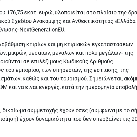
προλάβουν να
ιστορικών και αρχα
συμβασιοποιηθούν έως 2 Ιουνίου 2026,
μνημείων στα Δωδεκάνησα
ύ 176,75 εκατ. ευρώ, υλοποιείται στο πλαίσιο της δρ
δύναται να συμβασιοποιηθούν έως 31
22 Ιουνίου 2026
Αυγούστου 2026, με πόρους της Ελληνικής
νικού Σχεδίου Ανάκαμψης και Ανθεκτικότητας «Ελλάδα 2
Αναπτυξιακής Τράπεζας
Η 31η Μαΐου καταλη
Ένωσης-NextGenerationEU.
11 Μαΐου 2026
ίτι
ημερομηνία υπαγωγή
μου ΙΙ»
ναβάθμιση κτιρίων και μη κτιριακών εγκαταστάσεων
Υποβλήθηκε στην Ευρωπαϊκή
27 Μαΐου 2026
Επιτροπή η πρόταση
ν, μικρών, μεσαίων, μεγάλων και πολύ μεγάλων- της
αναθεώρησης του Εθνικού
α
Η Ελλάδα υπέβαλε δ
ποιούνται σε επιλέξιμους Κωδικούς Αριθμούς
Σχεδίου Ανάκαμψης και Ανθεκτικότητας
εκταμίευσης πόρων 
«Ελλάδα 2.0»
ς του εμπορίου, των υπηρεσιών, της εστίασης, της
ς
ευρώ από το Ταμεί
8 Μαΐου 2026
και Ανθεκτικότητας
μάτων, καθώς και του τουρισμού. Σημειώνεται, ακόμ
26 Μαΐου 2026
ΦΜ και να είναι ενεργές, κατά την ημερομηνία υποβολ
Καταληκτική ημερομηνία για τη
συμβασιοποίηση των δανείων
του προγράμματος «Σπίτι μου ΙΙ»
η 2α Ιουνίου 2026
ις, δικαίωμα συμμετοχής έχουν όσες (σύμφωνα με το σ
27 Απριλίου 2026
οίηση) έχουν δυναμικότητα που δεν υπερβαίνει τις 2