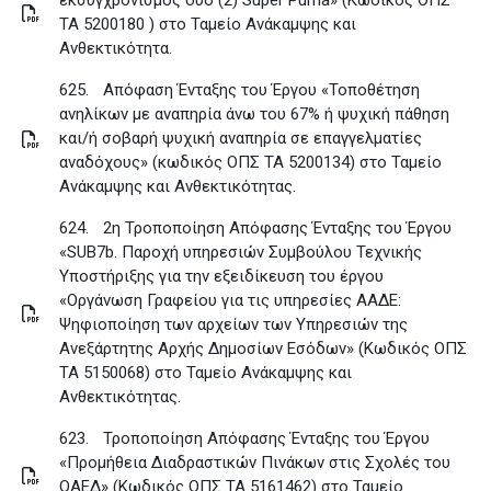
εκσυγχρονισμός δύο (2) Super Puma» (Κωδικός ΟΠΣ
ΤΑ 5200180 ) στο Ταμείο Ανάκαμψης και
Ανθεκτικότητα
.
625.
Απόφαση Ένταξης του Έργου «Τοποθέτηση
ανηλίκων με αναπηρία άνω του 67% ή ψυχική πάθηση
και/ή σοβαρή ψυχική αναπηρία σε επαγγελματίες
αναδόχους» (κωδικός ΟΠΣ ΤΑ 5200134) στο Ταμείο
Ανάκαμψης και Ανθεκτικότητας
.
624.
2η Τροποποίηση Απόφασης Ένταξης του Έργου
«SUB7b. Παροχή υπηρεσιών Συμβούλου Τεχνικής
Υποστήριξης για την εξειδίκευση του έργου
«Οργάνωση Γραφείου για τις υπηρεσίες ΑΑΔΕ:
Ψηφιοποίηση των αρχείων των Υπηρεσιών της
Ανεξάρτητης Αρχής Δημοσίων Εσόδων» (Κωδικός ΟΠΣ
ΤΑ 5150068) στο Ταμείο Ανάκαμψης και
Ανθεκτικότητας
.
623.
Τροποποίηση Απόφασης Ένταξης του Έργου
«Προμήθεια Διαδραστικών Πινάκων στις Σχολές του
ΟΑΕΔ» (Κωδικός ΟΠΣ ΤΑ 5161462) στο Ταμείο