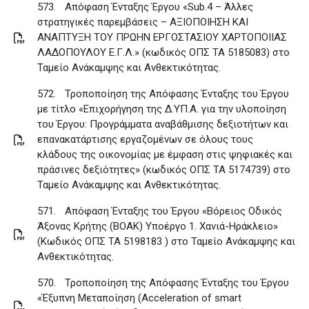
573.
Απόφαση Ένταξης Έργου «Sub.4 – Άλλες
στρατηγικές παρεμβάσεις – ΑΞΙΟΠΟΙΗΣΗ ΚΑΙ
ΑΝΑΠΤΥΞΗ ΤΟΥ ΠΡΩΗΝ ΕΡΓΟΣΤΑΣΙΟΥ ΧΑΡΤΟΠΟΙΙΑΣ
ΛΑΔΟΠΟΥΛΟΥ Ε.Γ.Λ.» (κωδικός ΟΠΣ ΤΑ 5185083) στο
Ταμείο Ανάκαμψης και Ανθεκτικότητας
.
572.
Τροποποίηση της Απόφασης Ένταξης του Έργου
με τίτλο «Επιχορήγηση της Δ.ΥΠ.Α. για την υλοποίηση
του Έργου: Προγράμματα αναβάθμισης δεξιοτήτων και
επανακατάρτισης εργαζομένων σε όλους τους
κλάδους της οικονομίας με έμφαση στις ψηφιακές και
πράσινες δεξιότητες» (κωδικός ΟΠΣ ΤΑ 5174739) στο
Ταμείο Ανάκαμψης και Ανθεκτικότητας
.
571.
Απόφαση Ένταξης του Έργου «Βόρειος Οδικός
Άξονας Κρήτης (ΒΟΑΚ) Υποέργο 1. Χανιά-Ηράκλειο»
(Κωδικός ΟΠΣ ΤΑ 5198183 ) στο Ταμείο Ανάκαμψης και
Ανθεκτικότητας
.
570.
Τροποποίηση της Απόφασης Ένταξης του Έργου
«Έξυπνη Μεταποίηση (Acceleration of smart