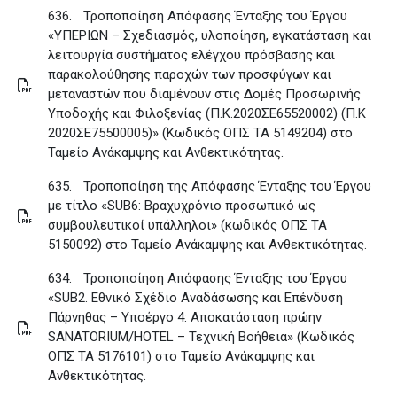
636.
Τροποποίηση Απόφασης Ένταξης του Έργου
«ΥΠΕΡΙΩΝ – Σχεδιασμός, υλοποίηση, εγκατάσταση και
λειτουργία συστήματος ελέγχου πρόσβασης και
παρακολούθησης παροχών των προσφύγων και
μεταναστών που διαμένουν στις Δομές Προσωρινής
Υποδοχής και Φιλοξενίας (Π.Κ.2020ΣΕ65520002) (Π.Κ
2020ΣΕ75500005)» (Κωδικός ΟΠΣ ΤΑ 5149204) στο
Ταμείο Ανάκαμψης και Ανθεκτικότητας
.
635.
Τροποποίηση της Απόφασης Ένταξης του Έργου
με τίτλο «SUB6: Βραχυχρόνιο προσωπικό ως
συμβουλευτικοί υπάλληλοι» (κωδικός ΟΠΣ ΤΑ
5150092) στο Ταμείο Ανάκαμψης και Ανθεκτικότητας
.
634.
Τροποποίηση Απόφασης Ένταξης του Έργου
«SUB2. Εθνικό Σχέδιο Αναδάσωσης και Επένδυση
Πάρνηθας – Υποέργο 4: Αποκατάσταση πρώην
SANATORIUM/HOTEL – Τεχνική Βοήθεια» (Κωδικός
ΟΠΣ ΤΑ 5176101) στο Ταμείο Ανάκαμψης και
Ανθεκτικότητας
.