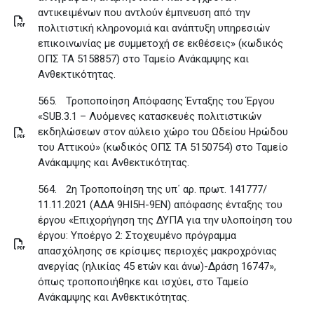
αντικειμένων που αντλούν έμπνευση από την
πολιτιστική κληρονομιά και ανάπτυξη υπηρεσιών
επικοινωνίας με συμμετοχή σε εκθέσεις» (κωδικός
ΟΠΣ ΤΑ 5158857) στο Ταμείο Ανάκαμψης και
Ανθεκτικότητας
.
565.
Τροποποίηση Απόφασης Ένταξης του Έργου
«SUB.3.1 – Λυόμενες κατασκευές πολιτιστικών
εκδηλώσεων στον αύλειο χώρο του Ωδείου Ηρώδου
του Αττικού» (κωδικός ΟΠΣ ΤΑ 5150754) στο Ταμείο
Ανάκαμψης και Ανθεκτικότητας
.
564.
2η Τροποποίηση της υπ΄ αρ. πρωτ. 141777/
11.11.2021 (ΑΔΑ 9ΗΙ5Η-9ΕΝ) απόφασης ένταξης του
έργου «Επιχορήγηση της ΔΥΠΑ για την υλοποίηση του
έργου: Υποέργο 2: Στοχευμένο πρόγραμμα
απασχόλησης σε κρίσιμες περιοχές μακροχρόνιας
ανεργίας (ηλικίας 45 ετών και άνω)-Δράση 16747»,
όπως τροποποιήθηκε και ισχύει, στο Ταμείο
Ανάκαμψης και Ανθεκτικότητας
.