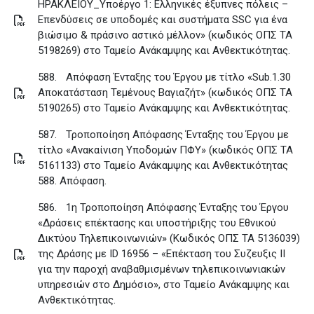
ΗΡΑΚΛΕΙΟΥ_Υποέργο 1: Ελληνικές έξυπνες πόλεις –
Επενδύσεις σε υποδομές και συστήματα SSC για ένα
βιώσιμο & πράσινο αστικό μέλλον» (κωδικός ΟΠΣ ΤΑ
5198269) στο Ταμείο Ανάκαμψης και Ανθεκτικότητας
.
588.
Απόφαση Ένταξης του Έργου με τίτλο «Sub.1.30
Αποκατάσταση Τεμένους Βαγιαζήτ» (κωδικός ΟΠΣ ΤΑ
5190265) στο Ταμείο Ανάκαμψης και Ανθεκτικότητας
.
587.
Τροποποίηση Απόφασης Ένταξης του Έργου με
τίτλο «Ανακαίνιση Υποδομών ΠΦΥ» (κωδικός ΟΠΣ ΤΑ
5161133) στο Ταμείο Ανάκαμψης και Ανθεκτικότητας
588. Απόφαση
.
586.
1η Τροποποίηση Απόφασης Ένταξης του Έργου
«Δράσεις επέκτασης και υποστήριξης του Εθνικού
Δικτύου Τηλεπικοινωνιών» (Κωδικός ΟΠΣ ΤΑ 5136039)
της Δράσης με ID 16956 – «Επέκταση του Συζευξις ΙΙ
για την παροχή αναβαθμισμένων τηλεπικοινωνιακών
υπηρεσιών στο Δημόσιο», στο Ταμείο Ανάκαμψης και
Ανθεκτικότητας
.