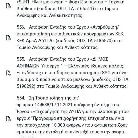
«SUB1. Ηλεκτροκίνηση – Φορτίζω παντού – Τεχνική
βοήθεια» (κωδικός ΟΠΣ ΤΑ 5166511) στο Ταμείο
Ανάκαμψης και Ανθεκτικότητας
.
556.
Απόφαση Ένταξης του Έργου «Αναβάθμιση/
επικαιροποίηση εκπαιδευτικών προγραμμάτων ΚΕΚ,
ΚΕΚ ΑμεΑ Δ.ΥΠ.Α» (κωδικός ΟΠΣ ΤΑ 5185570) στο
Ταμείο Ανάκαμψης και Ανθεκτικότητας
.
555.
Απόφαση Ένταξης του Έργου «ΔΗΜΟΣ
ΑΘΗΝΑΙΩΝ-Υποέργο 1 – Ελληνικές έξυπνες πόλεις:
Επενδύσεις σε υποδομές και συστήματα SSC για ένα
βιώσιμο & πράσινο αστικό μέλλον» (κωδικός ΟΠΣ ΤΑ
5190292) στο Ταμείο Ανάκαμψης και Ανθεκτικότητας
.
554.
2η Τροποποίηση της υπ’
αρ.πρωτ.144638/17.11.2021 απόφαση ένταξης του
Έργου «Επιχορήγηση της ΔΥΠΑ για την υλοποίηση του
έργου: “Πρόγραμμα επιχορήγησης επιχειρήσεων για
την απασχόληση 10.000 ανέργων που αντιμετωπίζουν
εμπόδια στην ένταξη ή επανένταξή τους στην αγορά