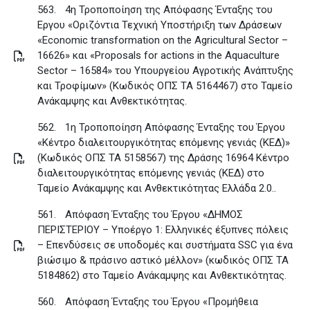
563.
4η Τροποποίηση της Απόφασης Ένταξης του
Εργου «Οριζόντια Τεχνική Υποστήριξη των Δράσεων
«Economic transformation on the Agricultural Sector –
16626» και «Proposals for actions in the Aquaculture
Sector – 16584» του Υπουργείου Αγροτικής Ανάπτυξης
και Τροφίμων» (Κωδικός ΟΠΣ ΤΑ 5164467) στο Ταμείο
Ανάκαμψης και Ανθεκτικότητας
.
562.
1η Τροποποίηση Απόφασης Ένταξης του Έργου
«Κέντρο διαλειτουργικότητας επόμενης γενιάς (ΚΕΔ)»
(Κωδικός ΟΠΣ ΤΑ 5158567) της Δράσης 16964 Κέντρο
διαλειτουργικότητας επόμενης γενιάς (ΚΕΔ) στο
Ταμείο Ανάκαμψης και Ανθεκτικότητας Ελλάδα 2.0.
.
561.
Απόφαση Ένταξης του Έργου «ΔΗΜΟΣ
ΠΕΡΙΣΤΕΡΙΟΥ – Υποέργο 1: Ελληνικές έξυπνες πόλεις
– Επενδύσεις σε υποδομές και συστήματα SSC για ένα
βιώσιμο & πράσινο αστικό μέλλον» (κωδικός ΟΠΣ ΤΑ
5184862) στο Ταμείο Ανάκαμψης και Ανθεκτικότητας
.
560.
Απόφαση Ένταξης του Έργου «Προμήθεια