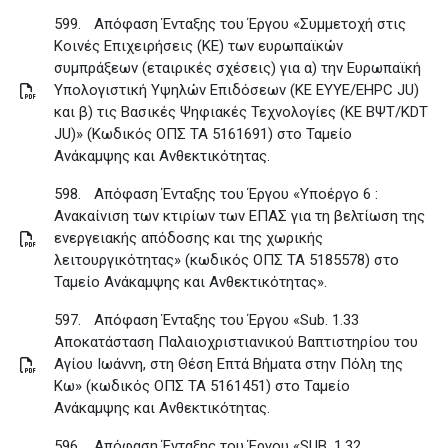
599.
Απόφαση Ένταξης του Έργου «Συμμετοχή στις
Κοινές Επιχειρήσεις (ΚΕ) των ευρωπαϊκών
συμπράξεων (εταιρικές σχέσεις) για α) την Ευρωπαϊκή
Υπολογιστική Υψηλών Επιδόσεων (ΚΕ ΕΥΥΕ/EHPC JU)
και β) τις Βασικές Ψηφιακές Τεχνολογίες (ΚΕ ΒΨΤ/KDT
JU)» (Κωδικός ΟΠΣ ΤΑ 5161691) στο Ταμείο
Ανάκαμψης και Ανθεκτικότητας
.
598.
Απόφαση Ένταξης του Έργου «Υποέργο 6 :
Ανακαίνιση των κτιρίων των ΕΠΑΣ για τη βελτίωση της
ενεργειακής απόδοσης και της χωρικής
λειτουργικότητας» (κωδικός ΟΠΣ ΤΑ 5185578) στο
Ταμείο Ανάκαμψης και Ανθεκτικότητας»
.
597.
Απόφαση Ένταξης του Έργου «Sub. 1.33
Αποκατάσταση Παλαιοχριστιανικού Βαπτιστηρίου του
Αγίου Ιωάννη, στη Θέση Επτά Βήματα στην Πόλη της
Κω» (κωδικός ΟΠΣ ΤΑ 5161451) στο Ταμείο
Ανάκαμψης και Ανθεκτικότητας
.
596.
Απόφαση Ένταξης του Έργου «SUB. 1.32