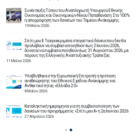
Συνέντευξη Τύπου του Αναπληρωτή Υπουργού Εθνικής
ου
Οικονομίας και Οικονομικών Νίκου Παπαθανάση: Στο 100%
η απορρόφηση των δανείων του Ταμείου Ανάκαμψης.
19 Μαΐου 2026
Σπίτι μου ΙΙ: Τα εγκεκριμένα στεγαστικά δάνεια που δεν θα
ν
προλάβουν να συμβασιοποιηθούν έως 2 Ιουνίου 2026,
δύναται να συμβασιοποιηθούν έως 31 Αυγούστου 2026, με
πόρους της Ελληνικής Αναπτυξιακής Τράπεζας
11 Μαΐου 2026
ίτι
Υποβλήθηκε στην Ευρωπαϊκή Επιτροπή η πρόταση
αναθεώρησης του Εθνικού Σχεδίου Ανάκαμψης και
Ανθεκτικότητας «Ελλάδα 2.0»
8 Μαΐου 2026
3
Καταληκτική ημερομηνία για τη συμβασιοποίηση των
δανείων του προγράμματος «Σπίτι μου ΙΙ» η 2α Ιουνίου 2026
27 Απριλίου 2026