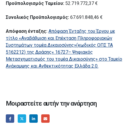
Προϋπολογισμός Ταμείου:
52.719.772,37 €
Συνολικός Προϋπολογισμός:
67.691.848,46 €
Απόφαση ένταξης:
Απόφαση Ένταξης του Έργου με
τίτλο «Αναβάθμιση και Επέκταση Πληροφοριακών
Συστημάτων τομέα Δικαιοσύνης»(κωδικός ΟΠΣ ΤΑ
5162212) της Δράσης« 16727– Ψηφιακός
Μετασχηματισμός του τομέα Δικαιοσύνης» στο Ταμείο
Ανάκαμψης και Ανθεκτικότητας Ελλάδα 2.0.
Μοιραστείτε αυτήν την ανάρτηση