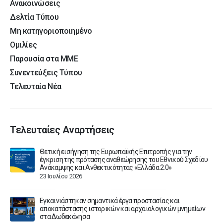
Ανακοινώσεις
Δελτία Τύπου
Μη κατηγοριοποιημένο
Ομιλίες
Παρουσία στα ΜΜΕ
Συνεντεύξεις Τύπου
Τελευταία Νέα
Τελευταίες Αναρτήσεις
Συνέντευξη Τύπου του Αναπληρωτή Υπουργού Εθνικής
ου
Οικονομίας και Οικονομικών Νίκου Παπαθανάση: Στο 100%
η απορρόφηση των δανείων του Ταμείου Ανάκαμψης.
19 Μαΐου 2026
Σπίτι μου ΙΙ: Τα εγκεκριμένα στεγαστικά δάνεια που δεν θα
ν
προλάβουν να συμβασιοποιηθούν έως 2 Ιουνίου 2026,
δύναται να συμβασιοποιηθούν έως 31 Αυγούστου 2026, με