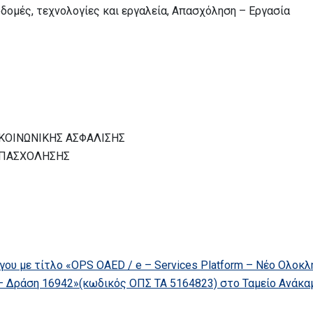
ομές, τεχνολογίες και εργαλεία, Απασχόληση – Εργασία
 ΚΟΙΝΩΝΙΚΗΣ ΑΣΦΑΛΙΣΗΣ
ΑΠΑΣΧΟΛΗΣΗΣ
γου με τίτλο «OPS OAED / e – Services Platform – Νέο Ολο
Δράση 16942»(κωδικός ΟΠΣ ΤΑ 5164823) στο Ταμείο Ανάκαμ