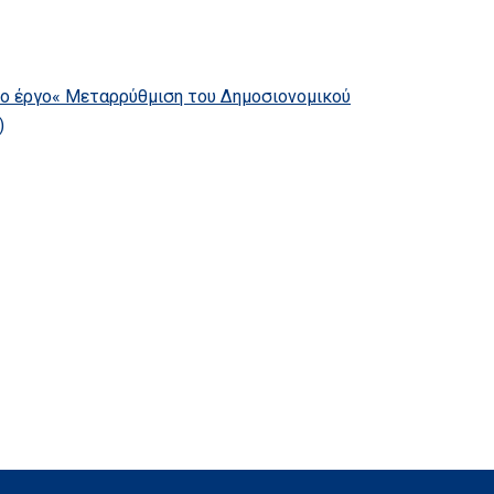
το έργο« Μεταρρύθμιση του Δημοσιονομικού
)