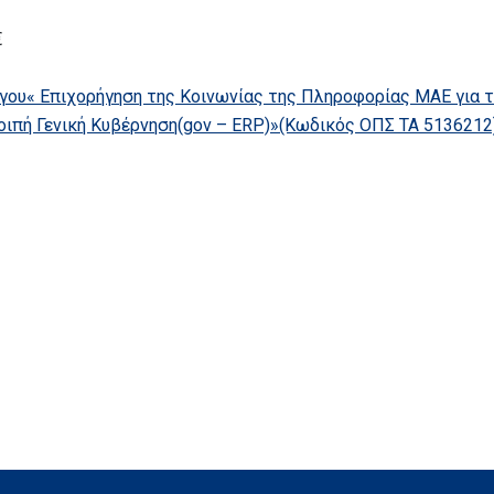
€
γου« Επιχορήγηση της Κοινωνίας της Πληροφορίας ΜΑΕ για 
λοιπή Γενική Κυβέρνηση(gov – ERP)»(Κωδικός ΟΠΣ ΤΑ 5136212