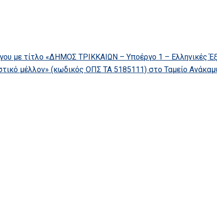
γου με τίτλο «ΔΗΜΟΣ ΤΡΙΚΚΑΙΩΝ – Υποέργο 1 – Ελληνικές Έξ
στικό μέλλον» (κωδικός ΟΠΣ ΤΑ 5185111) στο Ταμείο Ανάκαμ