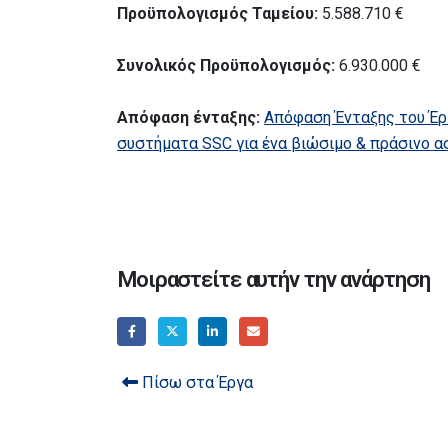
Προϋπολογισμός Ταμείου:
5.588.710 €
Συνολικός Προϋπολογισμός:
6.930.000 €
Απόφαση ένταξης:
Απόφαση Ένταξης του Έρ
συστήματα SSC για ένα βιώσιμο & πράσινο α
Μοιραστείτε αυτήν την ανάρτηση
Πίσω στα Έργα