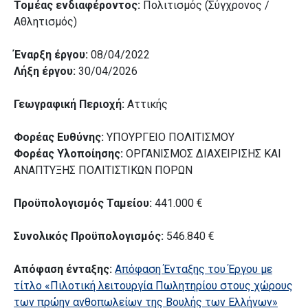
Τομέας ενδιαφέροντος:
Πολιτισμός (Σύγχρονος /
Αθλητισμός)
Έναρξη έργου:
08/04/2022
Λήξη έργου:
30/04/2026
Γεωγραφική Περιοχή:
Αττικής
Φορέας Ευθύνης:
ΥΠΟΥΡΓΕΙΟ ΠΟΛΙΤΙΣΜΟΥ
Φορέας Υλοποίησης:
ΟΡΓΑΝΙΣΜΟΣ ΔΙΑΧΕΙΡΙΣΗΣ ΚΑΙ
ΑΝΑΠΤΥΞΗΣ ΠΟΛΙΤΙΣΤΙΚΩΝ ΠΟΡΩΝ
Προϋπολογισμός Ταμείου:
441.000 €
Συνολικός Προϋπολογισμός:
546.840 €
Απόφαση ένταξης:
Απόφαση Ένταξης του Έργου με
τίτλο «Πιλοτική λειτουργία Πωλητηρίου στους χώρους
των πρώην ανθοπωλείων της Βουλής των Ελλήνων»