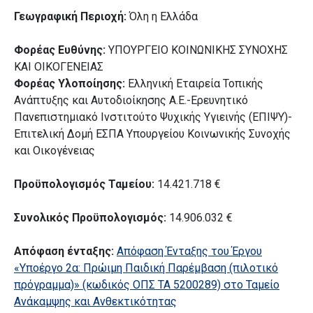
Γεωγραφική Περιοχή:
Όλη η Ελλάδα
Φορέας Ευθύνης:
ΥΠΟΥΡΓΕΙΟ ΚΟΙΝΩΝΙΚΗΣ ΣΥΝΟΧΗΣ
ΚΑΙ ΟΙΚΟΓΕΝΕΙΑΣ
Φορέας Υλοποίησης:
Ελληνική Εταιρεία Τοπικής
Ανάπτυξης και Aυτοδιοίκησης Α.Ε.-Ερευνητικό
Πανεπιστημιακό Ινστιτούτο Ψυχικής Υγιεινής (ΕΠΙΨΥ)-
Επιτελική Δομή ΕΣΠΑ Υπουργείου Κοινωνικής Συνοχής
και Οικογένειας
Προϋπολογισμός Ταμείου:
14.421.718 €
Συνολικός Προϋπολογισμός:
14.906.032 €
Απόφαση ένταξης:
Απόφαση Ένταξης του Έργου
«Υποέργο 2α: Πρώιμη Παιδική Παρέμβαση (πιλοτικό
πρόγραμμα)» (κωδικός ΟΠΣ ΤΑ 5200289) στο Ταμείο
Ανάκαμψης και Ανθεκτικότητας