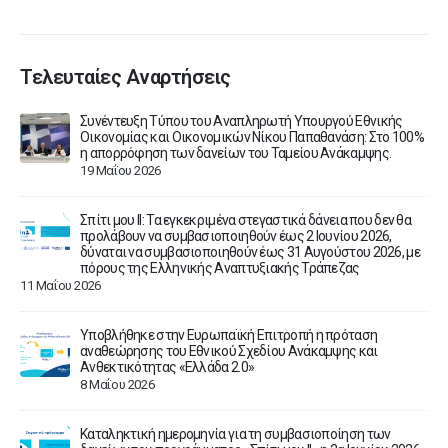
Τελευταίες Αναρτήσεις
Συνέντευξη Τύπου του Αναπληρωτή Υπουργού Εθνικής
ου
Οικονομίας και Οικονομικών Νίκου Παπαθανάση: Στο 100%
η απορρόφηση των δανείων του Ταμείου Ανάκαμψης.
19 Μαΐου 2026
Σπίτι μου ΙΙ: Τα εγκεκριμένα στεγαστικά δάνεια που δεν θα
ν
προλάβουν να συμβασιοποιηθούν έως 2 Ιουνίου 2026,
δύναται να συμβασιοποιηθούν έως 31 Αυγούστου 2026, με
πόρους της Ελληνικής Αναπτυξιακής Τράπεζας
11 Μαΐου 2026
ίτι
Υποβλήθηκε στην Ευρωπαϊκή Επιτροπή η πρόταση
αναθεώρησης του Εθνικού Σχεδίου Ανάκαμψης και
Ανθεκτικότητας «Ελλάδα 2.0»
8 Μαΐου 2026
3
Καταληκτική ημερομηνία για τη συμβασιοποίηση των